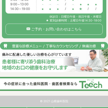
9:00～13:00
-
-
-
/
-
●
●
●
14:30～19:00
●
●
●
/
●
★
/
/
休診日：日曜日午後・祝日午後・木曜日
★ 変則診療時間：土曜日午後14:30-18:00
ご予約・お問い合わせはこちら
© 2021 山根歯科医院