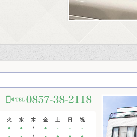
火
水
木
金
土
日
祝
●
●
/
●
-
-
-
-
-
/
-
●
●
●