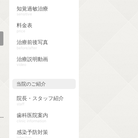
知覚過敏治療
sensitive
料金表
price
治療前後写真
before/after
治療説明動画
video
当院のご紹介
院長・スタッフ紹介
staff
歯科医院案内
clinic information
感染予防対策
し
infection