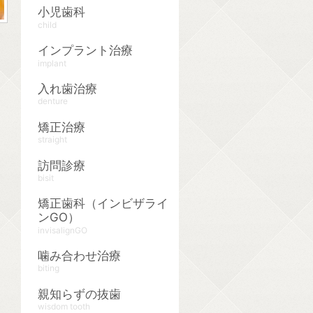
小児歯科
child
インプラント治療
implant
入れ歯治療
denture
矯正治療
straight
訪問診療
bisit
矯正歯科（インビザライ
ンGO）
invisalignGO
噛み合わせ治療
biting
親知らずの抜歯
wisdom tooth