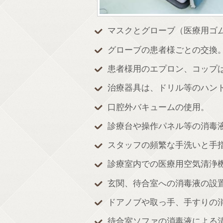
マスクとグローブ（医療用ゴ
グローブの患者様ごとの交換
患者様用のエプロン、コップ
治療器具は、ドリル等のハン
口腔外バキュームの使用。
診療台や操作パネル等の消毒
スタッフの頻繁な手洗いと手
診療室内での医療用空気清浄
玄関、待合室への消毒液の設
ドアノブや取っ手、手すりの
待合室ソファの消毒液による