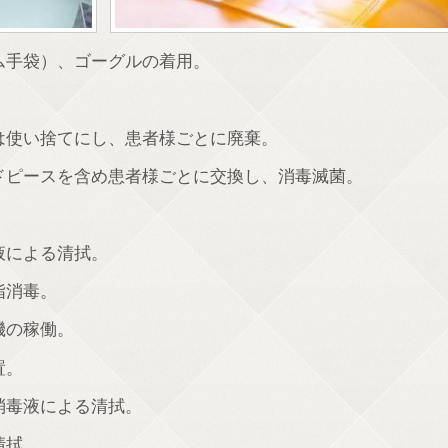
ム手袋）、ゴーグルの着用。
。
は使い捨てにし、患者様ごとに廃棄。
ドピースを含め患者様ごとに交換し、消毒滅菌。
液による清拭。
指消毒。
機の稼働。
置。
消毒液による清拭。
清拭。