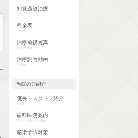
知覚過敏治療
sensitive
料金表
price
治療前後写真
before/after
治療説明動画
video
当院のご紹介
院長・スタッフ紹介
staff
歯科医院案内
clinic information
感染予防対策
infection