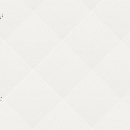
が
と
。