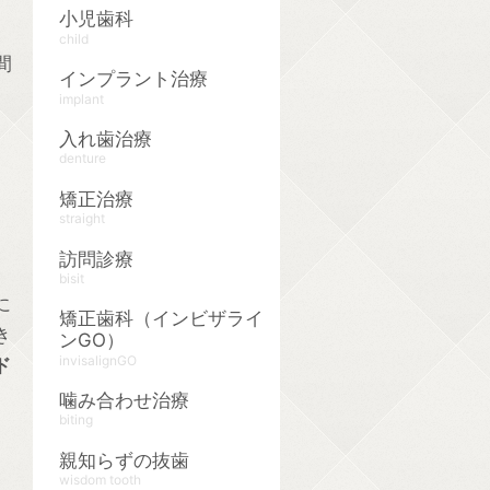
小児歯科
child
間
インプラント治療
implant
入れ歯治療
denture
矯正治療
straight
訪問診療
bisit
に
矯正歯科（インビザライ
き
ンGO）
invisalignGO
ド
噛み合わせ治療
biting
親知らずの抜歯
wisdom tooth