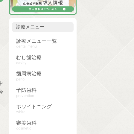
診療メニュー
診療メニュー一覧
dental menu
むし歯治療
cavity
歯周病治療
perio
中
予防歯科
酔
prevention
ホワイトニング
white
審美歯科
cosmetic