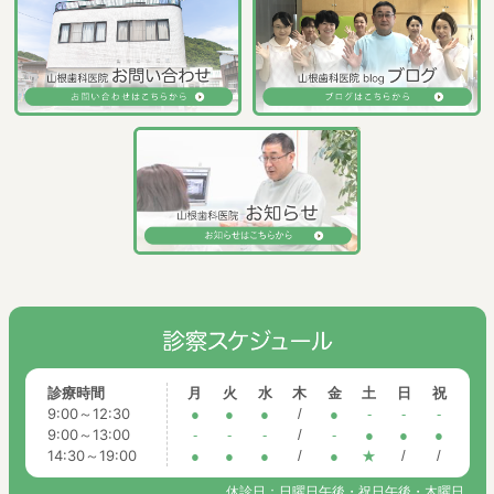
診療時間
月
火
水
木
金
土
日
祝
9:00～12:30
●
●
●
/
●
-
-
-
9:00～13:00
-
-
-
/
-
●
●
●
14:30～19:00
●
●
●
/
●
★
/
/
休診日：日曜日午後・祝日午後・木曜日