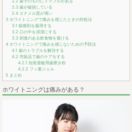
2.2
歯そのものにトラブルがある
2.3
歯が破損している
2.4
エナメル質が薄い
3
ホワイトニングで痛みを感じたときの対処法
3.1
鎮痛剤を服用する
3.2
口の中を清潔にする
3.3
刺激のある飲食物を避ける
4
ホワイトニングで痛みを感じないための予防法
4.1
歯のトラブルを解決する
4.2
市販品で歯のケアをする
4.2.1
知覚過敏用歯磨き粉
4.2.2
フッ素ジェル
5
まとめ
ホワイトニングは痛みがある？