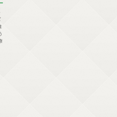
っ
ば
ま
う
療