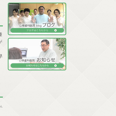
腫
が
、
早
とん