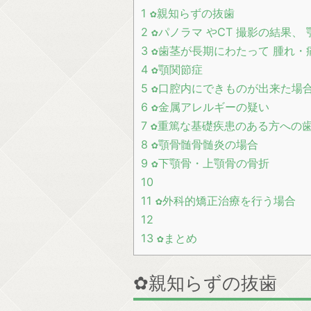
1
✿親知らずの抜歯
2
✿パノラマ やCT 撮影の結果、
3
✿歯茎が長期にわたって 腫れ・
4
✿顎関節症
5
✿口腔内にできものが出来た場
6
✿金属アレルギーの疑い
7
✿重篤な基礎疾患のある方への
8
✿顎骨髄骨髄炎の場合
9
✿下顎骨・上顎骨の骨折
10
11
✿外科的矯正治療を行う場合
12
13
✿まとめ
✿親知らずの抜歯