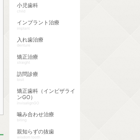
小児歯科
child
インプラント治療
implant
入れ歯治療
denture
矯正治療
straight
訪問診療
bisit
矯正歯科（インビザライ
ンGO）
invisalignGO
噛み合わせ治療
biting
親知らずの抜歯
wisdom tooth