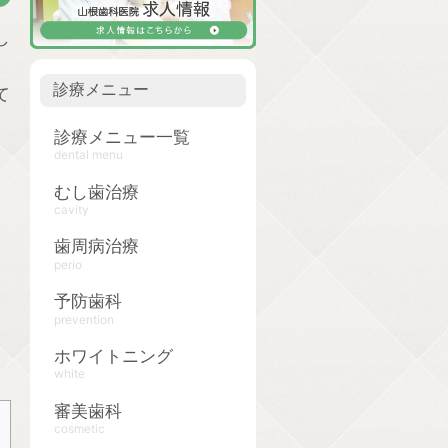
し
診療メニュー
て
診療メニュー一覧
dental menu
むし歯治療
cavity
歯周病治療
perio
予防歯科
prevention
ホワイトニング
white
審美歯科
cosmetic