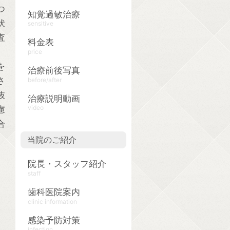
つ
知覚過敏治療
伏
sensitive
査
料金表
price
を
治療前後写真
さ
before/after
抜
治療説明動画
video
慮
合
当院のご紹介
院長・スタッフ紹介
staff
歯科医院案内
clinic information
感染予防対策
infection