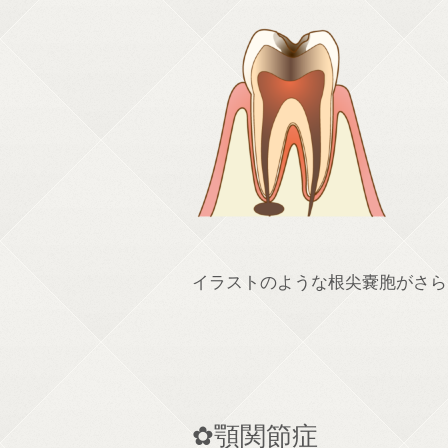
イラストのような根尖嚢胞がさら
✿顎関節症