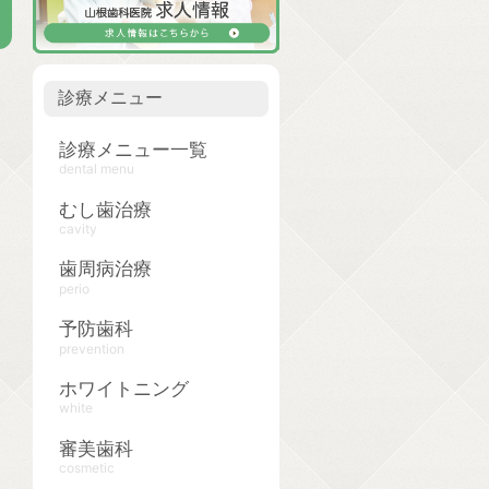
診療メニュー
診療メニュー一覧
dental menu
むし歯治療
cavity
歯周病治療
perio
予防歯科
prevention
ホワイトニング
white
審美歯科
cosmetic