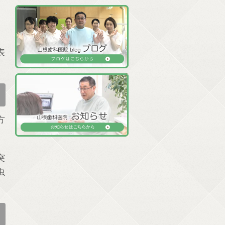
表
方
突
虫