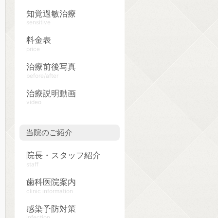
知覚過敏治療
sensitive
料金表
price
治療前後写真
before/after
治療説明動画
video
当院のご紹介
院長・スタッフ紹介
staff
歯科医院案内
clinic information
感染予防対策
infection