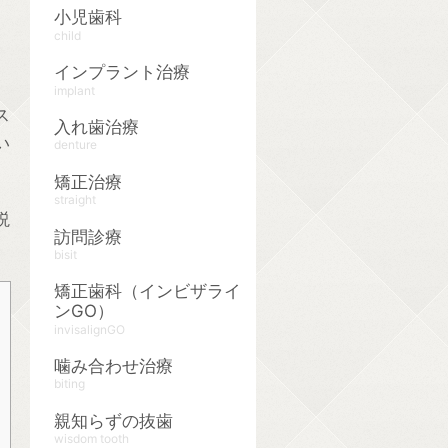
小児歯科
child
インプラント治療
implant
ス
入れ歯治療
い
denture
矯正治療
straight
説
訪問診療
bisit
矯正歯科（インビザライ
ンGO）
invisalignGO
噛み合わせ治療
biting
親知らずの抜歯
wisdom tooth