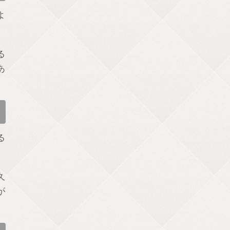
よ
る
あ
る
久
が