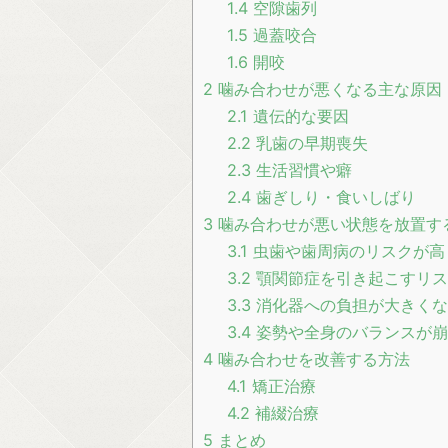
1.4
空隙歯列
1.5
過蓋咬合
1.6
開咬
2
噛み合わせが悪くなる主な原因
2.1
遺伝的な要因
2.2
乳歯の早期喪失
2.3
生活習慣や癖
2.4
歯ぎしり・食いしばり
3
噛み合わせが悪い状態を放置す
3.1
虫歯や歯周病のリスクが高
3.2
顎関節症を引き起こすリス
3.3
消化器への負担が大きくな
3.4
姿勢や全身のバランスが崩
4
噛み合わせを改善する方法
4.1
矯正治療
4.2
補綴治療
5
まとめ