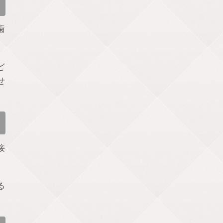
歯
ど
せ
接
る