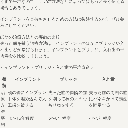
くまで平均なので、ケアの方法などによってはもっと長く使える
場合もあるでしょう。
インプラントを長持ちさせるための方法は後述するので、ぜひ参
考にしてください。
ほかの治療方法との寿命の比較
失った歯を補う治療方法は、インプラントのほかにブリッジや入
れ歯などが挙げられます。インプラントとブリッジ、入れ歯の平
均寿命を比較しましょう。
＜インプラント・ブリッジ・入れ歯の平均寿命＞
種
インプラント
ブリッジ
入れ歯
類
治
顎の骨にインプラン
失った歯の両隣の歯
失った歯の周囲の歯
療
ト体を埋め込んで人
を削って橋のような
にバネをかけて義歯
方
工歯を被せる
被せ物をする
を固定する
法
平
10〜15年程度
5〜8年程度
4〜5年程度
均