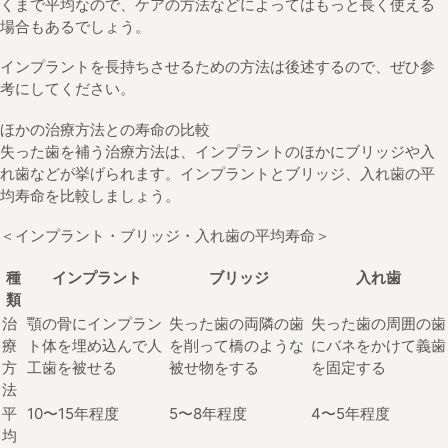
くまで平均なので、ケアの方法などによってはもっと長く使える
場合もあるでしょう。
インプラントを長持ちさせるための方法は後述するので、ぜひ参
考にしてください。
ほかの治療方法との寿命の比較
失った歯を補う治療方法は、インプラントのほかにブリッジや入
れ歯などが挙げられます。インプラントとブリッジ、入れ歯の平
均寿命を比較しましょう。
＜インプラント・ブリッジ・入れ歯の平均寿命＞
種
インプラント
ブリッジ
入れ歯
類
治
顎の骨にインプラン
失った歯の両隣の歯
失った歯の周囲の歯
療
ト体を埋め込んで人
を削って橋のような
にバネをかけて義歯
方
工歯を被せる
被せ物をする
を固定する
法
平
10〜15年程度
5〜8年程度
4〜5年程度
均