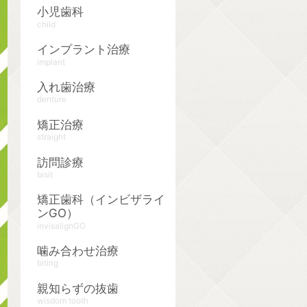
小児歯科
child
インプラント治療
implant
入れ歯治療
denture
矯正治療
straight
訪問診療
bisit
矯正歯科（インビザライ
ンGO）
invisalignGO
噛み合わせ治療
biting
親知らずの抜歯
wisdom tooth