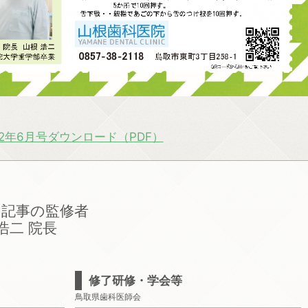
22年6月号ダウンロード（PDF）
の記事の監修者
浩二 院長
修了研修・学会等
鳥取県歯科医師会