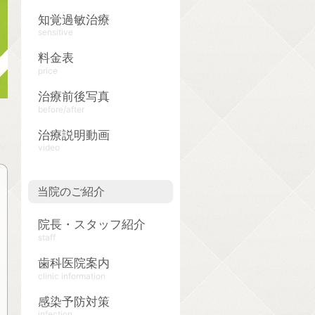
知覚過敏治療
sensitive
料金表
price
治療前後写真
before/after
治療説明動画
video
当院のご紹介
院長・スタッフ紹介
staff
歯科医院案内
clinic information
感染予防対策
infection