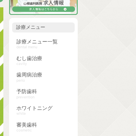
診療メニュー
診療メニュー一覧
dental menu
むし歯治療
cavity
歯周病治療
perio
予防歯科
prevention
ホワイトニング
white
審美歯科
cosmetic