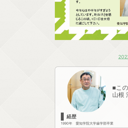
20
■こ
山根 
経歴
1990年 愛知学院大学歯学部卒業