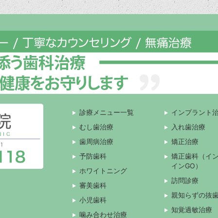
診療メニュー一覧
インプラント
むし歯治療
入れ歯治療
歯周病治療
矯正治療
予防歯科
矯正歯科（イ
インGO）
ホワイトニング
訪問診療
審美歯科
親知らずの抜
小児歯科
知覚過敏治療
噛み合わせ治療