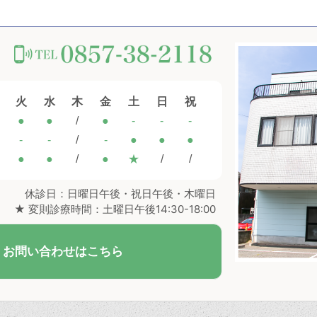
火
水
木
金
土
日
祝
●
●
/
●
-
-
-
-
-
/
-
●
●
●
●
●
/
●
★
/
/
休診日：日曜日午後・祝日午後・木曜日
★ 変則診療時間：土曜日午後14:30-18:00
・お問い合わせはこちら