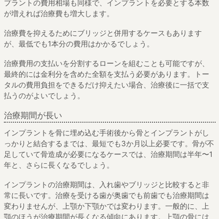
プラントの費用相場も同様で、インプラントを必要とする本数
が増えれば治療費も増大します。
治療費を抑えるためにブリッジと併用するケースもあります
が、最低でも1本分の費用はかかるでしょう。
治療費用の支払いを分割するローンを組むことも可能ですが、
最終的には金利分を含めた全額を支払う必要があります。トー
タルの費用負担をできるだけ抑えたい場合、治療後に一括で支
払うのがよいでしょう。
治療期間が長い
インプラントを骨に埋め込む手術後から骨とインプラントがし
っかりと結合するまでは、最短でも3か月以上必要です。骨が不
足していて骨造成が必要になるケースでは、治療期間は半年〜1
年と、さらに長くなるでしょう。
インプラントの治療期間は、入れ歯やブリッジと比較すると非
常に長いです。治療を受ける歯が奥歯でも前歯でも治療期間は
変わりませんが、上顎か下顎かでは変わります。一般的に、上
顎のほうが治療期間が長くなる傾向にあります。上顎の骨には