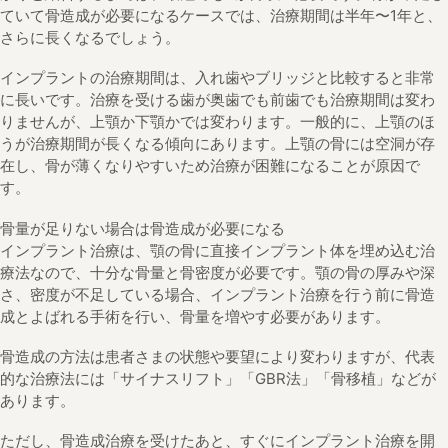
ていて骨造成が必要になるケースでは、治療期間は半年〜1年と、
さらに長くなるでしょう。
インプラントの治療期間は、入れ歯やブリッジと比較すると非常
に長いです。治療を受ける歯が奥歯でも前歯でも治療期間は変わ
りませんが、上顎か下顎かでは変わります。一般的に、上顎のほ
うが治療期間が長くなる傾向にあります。上顎の骨には空洞が存
在し、骨が薄くなりやすいため治療が困難になることが原因で
す。
骨量が足りない場合は骨造成が必要になる
インプラント治療は、顎の骨に直接インプラント体を埋め込む治
療法なので、十分な骨量と骨密度が必要です。顎の骨の厚みや深
さ、密度が不足している場合、インプラント治療を行う前に骨造
成とよばれる手術を行い、骨量を増やす必要があります。
骨造成の方法は患者さまの状態や要望により変わりますが、代表
的な治療法には「サイナスリフト」「GBR法」「骨移植」などが
あります。
ただし、骨造成治療を受けたあと、すぐにインプラント治療を開